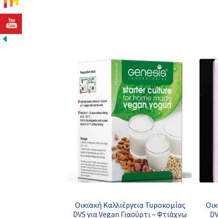
Οικιακή Καλλιέργεια Τυροκομίας
Οικ
DVS για Vegan Γιαούρτι – Φτιάχνω
DV