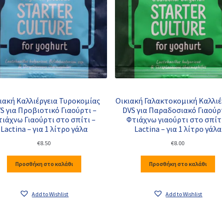
ιακή Καλλιέργεια Τυροκομίας
Οικιακή Γαλακτοκομική Καλλιέ
S για Προβιοτικό Γιαούρτι –
DVS για Παραδοσιακό Γιαούρ
ιάχνω Γιαούρτι στο σπίτι –
Φτιάχνω γιαούρτι στο σπίτ
Lactina – για 1 λίτρο γάλα
Lactina – για 1 λίτρο γάλα
€
8.50
€
8.00
Προσθήκη στο καλάθι
Προσθήκη στο καλάθι
Add to Wishlist
Add to Wishlist