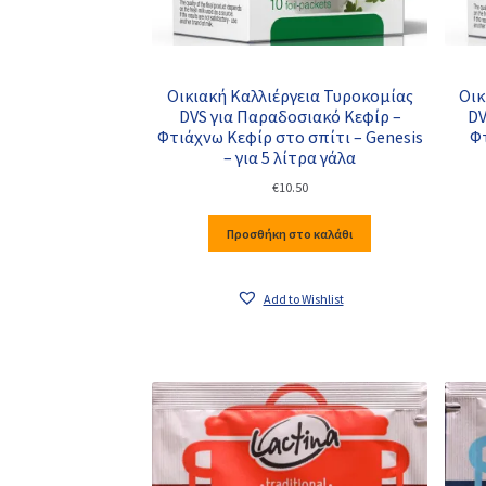
Οικιακή Καλλιέργεια Τυροκομίας
Οικ
DVS για Παραδοσιακό Κεφίρ –
DV
Φτιάχνω Κεφίρ στο σπίτι – Genesis
Φτ
– για 5 λίτρα γάλα
€
10.50
Προσθήκη στο καλάθι
Add to Wishlist