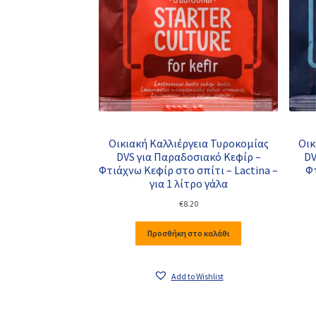
Οικιακή Καλλιέργεια Τυροκομίας
Οικ
DVS για Παραδοσιακό Κεφίρ –
DV
Φτιάχνω Κεφίρ στο σπίτι – Lactina –
Φτ
για 1 λίτρο γάλα
€
8.20
Προσθήκη στο καλάθι
Add to Wishlist