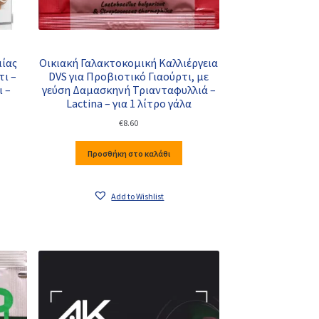
μίας
Οικιακή Γαλακτοκομική Καλλιέργεια
τι –
DVS για Προβιοτικό Γιαούρτι, με
ι –
γεύση Δαμασκηνή Τριανταφυλλιά –
Lactina – για 1 λίτρο γάλα
€
8.60
Προσθήκη στο καλάθι
Add to Wishlist