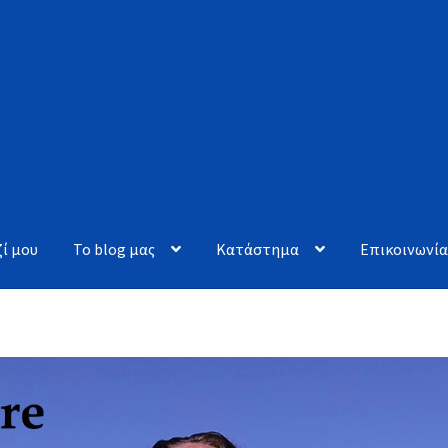
ί μου
To blog μας
Κατάστημα
Επικοινωνί