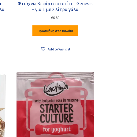
ι –
Φτιάχνω Κεφίρ στο σπίτι – Genesis
άλα
– για 1 με 2 λίτρα γάλα
€
6.80
Προσθήκη στο καλάθι
Add to Wishlist