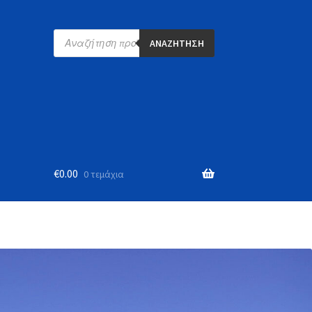
Products
search
ΑΝΑΖΉΤΗΣΗ
α
€
0.00
0 τεμάχια