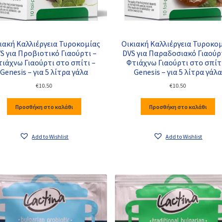
ιακή Καλλιέργεια Τυροκομίας
Οικιακή Καλλιέργεια Τυροκο
S για Προβιοτικό Γιαούρτι –
DVS για Παραδοσιακό Γιαούρ
ιάχνω Γιαούρτι στο σπίτι –
Φτιάχνω Γιαούρτι στο σπίτ
Genesis – για 5 λίτρα γάλα
Genesis – για 5 λίτρα γάλα
€
10.50
€
10.50
Προσθήκη στο καλάθι
Προσθήκη στο καλάθι
Add to Wishlist
Add to Wishlist