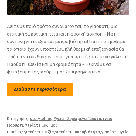
Δείτε με ποιό τρόπο συνδυάζονται, το γιαούρτι, μια
σπιτική χωριάτικη πίτα και η φυσική άσκηση – Να η
συνταγή για ευεξία και μακροβιότητα! Γιατί τα τρόφιμα
τα οποία έχουν υποστεί υψηλή θερμική επεξεργασία θα
πρέπει να συνδυάζονται με γιαούρτι ή ζυμωμένα γάλατα!
Γιαούρτι, ευεξία και μακροβιότητα – Ξεκινάμε να
φτιάξουμε το γιαούρτι μας Σε προηγούμενα…
Διαβάστε περισσότερα
Κατηγορίες:
storytelling
,
Υγεία - Ζυμωμένα Γάλατα
,
Υγεία
Γιαούρτι
,
Φτιάξτε μαζί μου
Ετικέτες:
γιαούρτι ευεξία
,
γιαούρτι μακροβιότητα
,
γιαούρτι υγεία