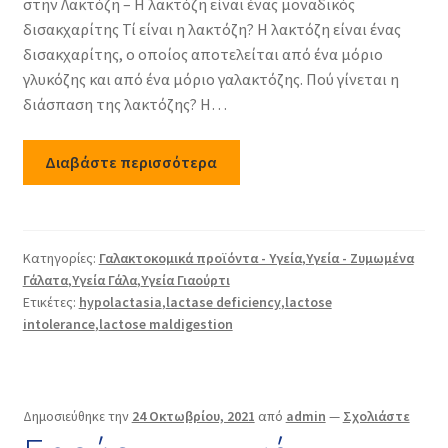
στην Λακτόζη – Η λακτόζη είναι ένας μοναδικός
δισακχαρίτης Τί είναι η λακτόζη? Η λακτόζη είναι ένας
δισακχαρίτης, ο οποίος αποτελείται από ένα μόριο
γλυκόζης και από ένα μόριο γαλακτόζης. Πού γίνεται η
διάσπαση της λακτόζης? Η…
Διαβάστε περισσότερα
Κατηγορίες:
Γαλακτοκομικά προϊόντα - Υγεία
,
Υγεία - Ζυμωμένα
Γάλατα
,
Υγεία Γάλα
,
Υγεία Γιαούρτι
Ετικέτες:
hypolactasia
,
lactase deficiency
,
lactose
intolerance
,
lactose maldigestion
Δημοσιεύθηκε την
24 Οκτωβρίου, 2021
από
admin
—
Σχολιάστε