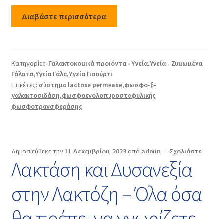
Διαβάστε περισσότερα
Κατηγορίες:
Γαλακτοκομικά προϊόντα - Υγεία
,
Υγεία - Ζυμωμένα
Γάλατα
,
Υγεία Γάλα
,
Υγεία Γιαούρτι
Ετικέτες:
σύστημα lactose permease
,
φωσφο-β-
γαλακτοσιδάση
,
φωσφοενολοπυροσταφυλικής
φωσφοτρανσφεράσης
Δημοσιεύθηκε την
11 Δεκεμβρίου, 2023
από
admin
—
Σχολιάστε
Λακτάση και Δυσανεξία
στην Λακτόζη – Όλα όσα
θα πρέπει να γνωρίζετε