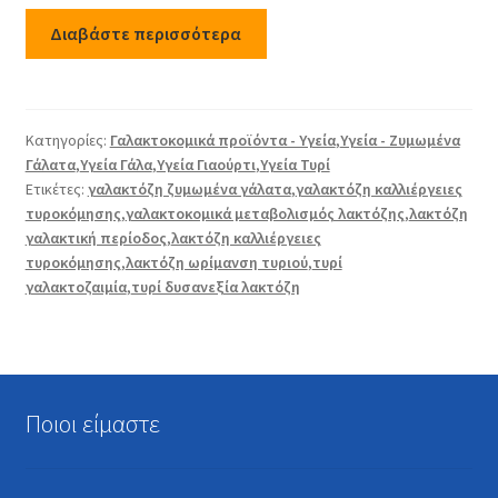
Διαβάστε περισσότερα
Κατηγορίες:
Γαλακτοκομικά προϊόντα - Υγεία
,
Υγεία - Ζυμωμένα
Γάλατα
,
Υγεία Γάλα
,
Υγεία Γιαούρτι
,
Υγεία Τυρί
Ετικέτες:
γαλακτόζη ζυμωμένα γάλατα
,
γαλακτόζη καλλιέργειες
τυροκόμησης
,
γαλακτοκομικά μεταβολισμός λακτόζης
,
λακτόζη
γαλακτική περίοδος
,
λακτόζη καλλιέργειες
τυροκόμησης
,
λακτόζη ωρίμανση τυριού
,
τυρί
γαλακτοζαιμία
,
τυρί δυσανεξία λακτόζη
Ποιοι είμαστε