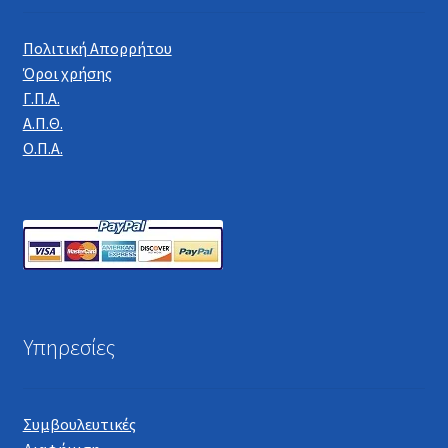
Πολιτική Απορρήτου
Όροι χρήσης
Γ.Π.Α.
Α.Π.Θ.
Ο.Π.Α.
Υπηρεσίες
Συμβουλευτικές