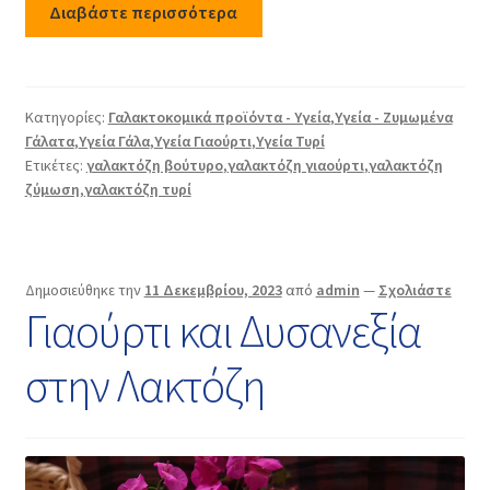
Επέκτα
Συνεργαστείτε μαζί μας
Διαβάστε περισσότερα
υπό-
μενού
Επέκτα
Φωτογραφία/Βίντεο
υπό-
μενού
Κατηγορίες:
Γαλακτοκομικά προϊόντα - Υγεία
,
Υγεία - Ζυμωμένα
Επέκτα
Κατάστημα
Γάλατα
,
Υγεία Γάλα
,
Υγεία Γιαούρτι
,
Υγεία Τυρί
υπό-
Ετικέτες:
γαλακτόζη βούτυρο
,
γαλακτόζη γιαούρτι
,
γαλακτόζη
μενού
Επικοινωνία
ζύμωση
,
γαλακτόζη τυρί
Δημοσιεύθηκε την
11 Δεκεμβρίου, 2023
από
admin
—
Σχολιάστε
Γιαούρτι και Δυσανεξία
στην Λακτόζη