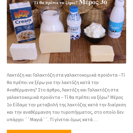
Υγεία Γιαούρτι
Επέκτα
Τυριά
υπό-
μενού
Επέκτα
Γαλακτοκομικά Προϊόντα
υπό-
μενού
Επέκτα
Ζυμωμένα Γάλατα
υπό-
μενού
Επέκτα
Μαγιά για Γαλακτοκομικά
Λακτόζη και Γαλακτόζη στα γαλακτοκομικά προϊόντα –Τί
υπό-
θα πρέπει να ξέρω για την λακτόζη κατά την
μενού
Κρέμα γάλακτος
Αναθέρμανση? Στο άρθρο, Λακτόζη και Γαλακτόζη στα
γαλακτοκομικά προϊόντα – Τί θα πρέπει να ξέρω? Μέρος
Βούτυρο
1ο Είδαμε την μεταβολή της λακτόζης κατά την διαίρεση
και την αναθέρμανση του τυροπήγματος, στο οποίο δεν
υπάρχει ΄΄Μαγιά΄΄. Τί γίνεται όμως κατά…
Παγωτό