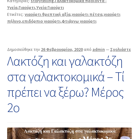
Κατηγορίες:
storytelling
,
Γαλακτοκομικά προϊόντα -
Υγεία
,
Γιαούρτι
,
Υγεία Γιαούρτι
Ετικέτες:
γιαούρτι θρεπτική αξία
,
γιαούρτι πέτσα
,
γιαούρτι
πήλινο
,
επιδόρπιο γιαούρτι
,
φτιάχνω γιαούρτι
Δημοσιεύθηκε την
26 Φεβρουαρίου, 2020
από
admin
—
Σχολιάστε
Λακτόζη και γαλακτόζη
στα γαλακτοκομικά – Τί
πρέπει να ξέρω? Μέρος
2ο