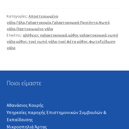
Κατηγορίες:
Αποστειρωμένο
γάλα
,
Γάλα
,
Γαλακτοκομία
,
Γαλακτοκομικά Προϊόντα
,
Νωπό
γάλα
,
Παστεριωμένο γάλα
Ετικέτες:
αλήθειες γαλακτοκομικά
,
μύθοι γαλακτοκομικά
,
νωπό
γάλα μύθος
,
τυρί νωπό γάλα
,
τυρί φέτα μύθος
,
φωτοξείδωση
γάλα
Ποιοι είμαστε
Αθανάσιος Κουρής
Υπηρεσίες παροχής Επιστημονικών Συμβουλών &
Εκπαίδευσης
Μικροσπηλιά Άρτας