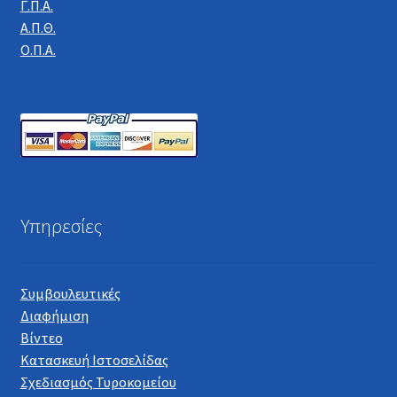
Γ.Π.Α.
Α.Π.Θ.
Ο.Π.Α.
Υπηρεσίες
Συμβουλευτικές
Διαφήμιση
Βίντεο
Κατασκευή Ιστοσελίδας
Σχεδιασμός Τυροκομείου