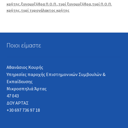
κρήτης
,
ξυνομυζήθρα Π.Ο.Π.
,
τυρί ξυνομυζήθρα
,
τυρί Π.Ο.Π.
κρήτης
,
τυρί τυρογάλακτος κρήτης
Ποιοι είμαστε
Αθανάσιος Κουρής
Υπηρεσίες παροχής Επιστημονικών Συμβουλών &
Εκπαίδευσης
Μικροσπηλιά Άρτας
47 043
ΔΟΥ ΑΡΤΑΣ
+30 697 736 97 18