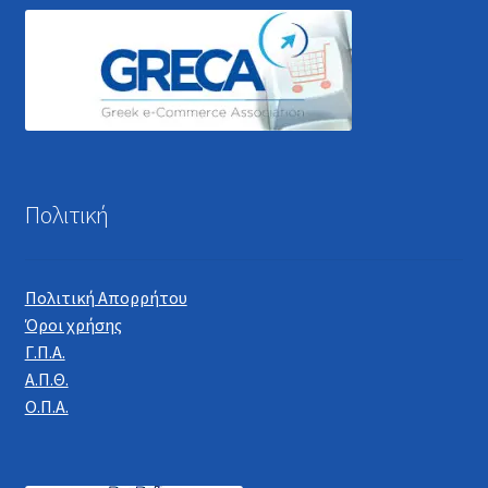
Πολιτική
Πολιτική Απορρήτου
Όροι χρήσης
Γ.Π.Α.
Α.Π.Θ.
Ο.Π.Α.