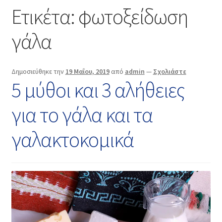
Επικοινωνία
Ετικέτα:
φωτοξείδωση
γάλα
Δημοσιεύθηκε την
19 Μαΐου, 2019
από
admin
—
Σχολιάστε
5 μύθοι και 3 αλήθειες
για το γάλα και τα
γαλακτοκομικά