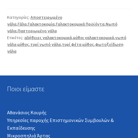
Κατηγορίες:
Αποστειρωμένο
γάλα
,
Γάλα
,
Γαλακτοκομία
,
Γαλακτοκομικά Προϊόντα
,
Νωπό
γάλα
,
Παστεριωμένο γάλα
Ετικέτες:
αλήθειες γαλακτοκομικά
,
μύθοι γαλακτοκομικά
,
νωπό
γάλα μύθος
,
τυρί νωπό γάλα
,
τυρί φέτα μύθος
,
φωτοξείδωση
γάλα
Ποιοι είμαστε
Αθανάσιος Κουρής
Υπηρεσίες παροχής Επιστημονικών Συμβουλών &
Εκπαίδευσης
Μικροσπηλιά Άρτας