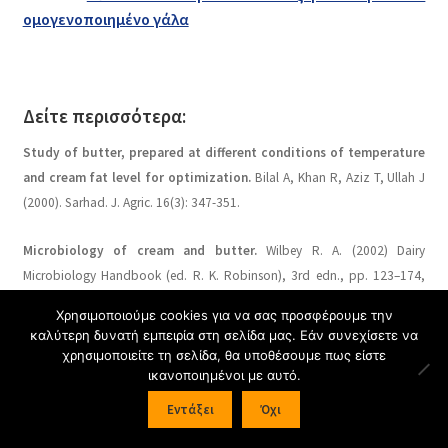
ομογενοποιημένο γάλα
Δείτε
περισσότερα
:
Study of butter, prepared at different conditions of temperature
and cream fat level for optimization.
Bilal A, Khan R, Aziz T, Ullah J
(2000). Sarhad. J. Agric. 16(3): 347-351.
Microbiology of cream and butter.
Wilbey R. A. (2002) Dairy
Microbiology Handbook (ed. R. K. Robinson), 3rd edn., pp. 123–174,
Wiley-Interscience, New York.
Χρησιμοποιούμε cookies για να σας προσφέρουμε την
καλύτερη δυνατή εμπειρία στη σελίδα μας. Εάν συνεχίσετε να
Structure of butter. IV. Effect of modification of cream ripening
χρησιμοποιείτε τη σελίδα, θα υποθέσουμε πως είστε
and fatty acid composition on the consistency of butter.
Schäffer,
ικανοποιημένοι με αυτό.
B., Szakály, S., Lorinczy, D., & Belágyi, J. (2000).
Milchwissenschaft, 55
(3),
0
Εντάξει
Όχι
132–135.
Products
search
ΑΝΑΖΉΤΗΣΗ