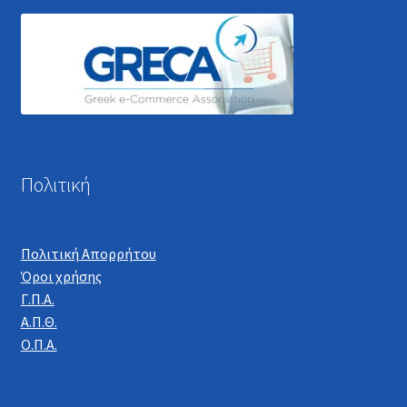
Πολιτική
Πολιτική Απορρήτου
Όροι χρήσης
Γ.Π.Α.
Α.Π.Θ.
Ο.Π.Α.