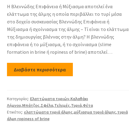
Η Βλεννώδης Επιφάνεια ή Μύξιασμα αποτελεί ένα
ελάττωμα της άλμης η οποία περιβάλλει το τυρί μέσα
στο δοχείο συσκευασίας Βλεννώδης Επιφάνεια ή
Μύξιασμα ή σχοίνιασμα της άλμης – Τί είναι το ελάττωμα
της δημιουργίας βλέννας στην άλμη? Η βλεννώδης
επιφάνεια ή το μύξιασμα, ή το σχοίνιασμα (slime
formation in brine ή ropiness of brine) αποτελεί…
Διαβάστε περισσότερα
Κατηγορίες:
Ελαττώματα τυριών
,
Καλαθάκι
Λήμνου
,
Μπάτζος
,
Σφέλα
,
Τελεμές
,
Τυριά
,
Φέτα
Ετικέτες:
ελαττώματα τυριά άλμης
,
μύξιασμα τυριά άλμης
,
τυριά
άλμη ropiness of brine