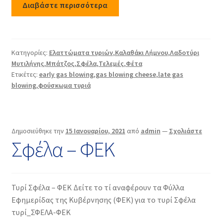
Βικτώρια Θεσ/κης
Διαβάστε περισσότερα
Μπάτζος
Κατηγορίες:
Ελαττώματα τυριών
,
Καλαθάκι Λήμνου
,
Λαδοτύρι
Φορμαέλα Παρνασσού
Μυτιλήνης
,
Μπάτζος
,
Σφέλα
,
Τελεμές
,
Φέτα
Ετικέτες:
early gas blowing
,
gas blowing cheese
,
late gas
Σφέλα
blowing
,
φούσκωμα τυριά
Χαλούμι
Δημοσιεύθηκε την
15 Ιανουαρίου, 2021
από
admin
—
Σχολιάστε
Επέκτα
Μαλακά τυριά
Σφέλα – ΦΕΚ
υπό-
μενού
Επέκτα
Τυριά χωρίς ωρίμανση
υπό-
μενού
Επέκτα
Τυρί Σφέλα – ΦΕΚ Δείτε το τί αναφέρουν τα Φύλλα
Τυριά τυρογάλακτος
υπό-
Εφημερίδας της Κυβέρνησης (ΦΕΚ) για το τυρί Σφέλα
μενού
τυρί_ΣΦΕΛΑ-ΦΕΚ
Ευρωπαϊκά τυριά