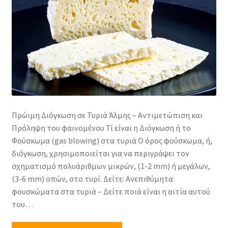
Τυρόγαλα
Ελαττώματα τυριών
Επέκτα
Παρασκευή Τυριών
υπό-
μενού
Επέκτα
Τυριά ωρίμανσης
υπό-
Πρώιμη Διόγκωση σε Τυριά Άλμης – Αντιμετώπιση και
μενού
Πολύ σκληρά τυριά
Πρόληψη του φαινομένου Τί είναι η Διόγκωση ή το
Φούσκωμα (gas blowing) στα τυριά Ο όρος φούσκωμα, ή,
Επέκτα
Σκληρά τυριά
διόγκωση, χρησιμοποιείται για να περιγράψει τον
υπό-
σχηματισμό πολυάριθμων μικρών, (1-2 mm) ή μεγάλων,
μενού
Επέκτα
Ημίσκληρα τυριά
(3-6 mm) οπών, στο τυρί. Δείτε: Ανεπιθύμητα
υπό-
φουσκώματα στα τυριά – Δείτε ποιά είναι η αιτία αυτού
μενού
του…
Ταλαγάνι