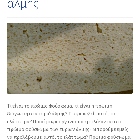
άλμης
Επέκτα
Συνεργαστείτε μαζί μας
υπό-
μενού
Επέκτα
Φωτογραφία/Βίντεο
υπό-
μενού
Επέκτα
Κατάστημα
υπό-
μενού
Επικοινωνία
Τί είναι το πρώιμο φούσκωμα, τί είναι η πρώιμη
διόγκωση στα τυριά άλμης? Τί προκαλεί, αυτό, το
ελάττωμα? Ποιοί μικροοργανισμοί εμπλέκονται στο
πρώιμο φούσκωμα των τυριών άλμης? Μπορούμε εμείς
να προλάβουμε, αυτό, το ελάττωμα? Πρώιμο φούσκωμα