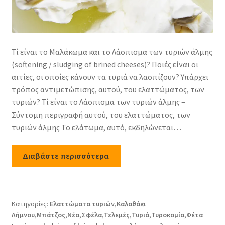
Τί είναι το Μαλάκωμα και το Λάσπισμα των τυριών άλμης
(softening / sludging of brined cheeses)? Ποιές είναι οι
αιτίες, οι οποίες κάνουν τα τυριά να λασπίζουν? Υπάρχει
τρόπος αντιμετώπισης, αυτού, του ελαττώματος, των
τυριών? Τί είναι το Λάσπισμα των τυριών άλμης –
Σύντομη περιγραφή αυτού, του ελαττώματος, των
τυριών άλμης Το ελάτωμα, αυτό, εκδηλώνεται…
Διαβάστε περισσότερα
Κατηγορίες:
Ελαττώματα τυριών
,
Καλαθάκι
Λήμνου
,
Μπάτζος
,
Νέα
,
Σφέλα
,
Τελεμές
,
Τυριά
,
Τυροκομία
,
Φέτα