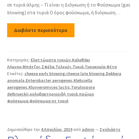
σε τυριά άλμης – Τί είναι η Διόγκωση ή το Φούσκωμα (gas
blowing) στα τυριά Ο όρος φούσκωμα, ή διόγκωση…
Διαβάστε περισσότερα
Κατηγορίες:
Ελαττώματα τυριών
,
Καλαθάκι
Λήμνου
,
Μπάτζος
,
Σφέλα
,
Τελεμές
,
Τυριά
,
Τυροκομία
,
Φέτα
Ετικέτες:
cheese early blowing
,
cheese late blowing
,
Dekkera
anomala
,
Enterobacter aerogenes
,
Klebsiella
aerogenes
,
Kluyveromyces lactis
,
Torulospora
delbrueckii
,
κολοβακτηριοειδή τυριά
,
πρώιμο
φούσκωμα
,
φούσκωμα σε τυριά
Δημοσιεύθηκε την
4 Απριλίου, 2019
από
admin
—
Σχολιάστε