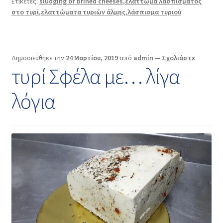
Ετικέτες:
sludging of brined cheeses
,
ελάττωμα λασπίσματος
στο τυρί
,
ελαττώματα τυριών άλμης
,
λάσπισμα τυριού
Δημοσιεύθηκε την
24 Μαρτίου, 2019
από
admin
—
Σχολιάστε
τυρί Σφέλα με… λίγα
λόγια