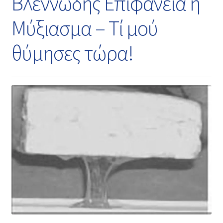
Βλεννώδης Επιφάνεια ή
Μύξιασμα – Τί μού
θύμησες τώρα!