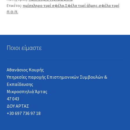
Ετικέτες:
ημίσκληρο τυρί σφέλα
,
Σφέλα τυρί άλμης
,
σφέλα τυρί
Π.Ο.Π.
Ποιοι είμαστε
Αθανάσιος Κουρής
Υπηρεσίες παροχής Επιστημονικών Συμβουλών &
Εκπαίδευσης
Μικροσπηλιά Άρτας
47 043
ΔΟΥ ΑΡΤΑΣ
+30 697 736 97 18