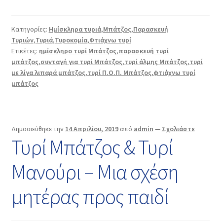
Κατηγορίες:
Ημίσκληρα τυριά
,
Μπάτζος
,
Παρασκευή
Τυριών
,
Τυριά
,
Τυροκομία
,
Φτιάχνω τυρί
Ετικέτες:
ημίσκληρο τυρί Μπάτζος
,
παρασκευή τυρί
μπάτζος
,
συνταγή για τυρί Μπάτζος
,
τυρί άλμης Μπάτζος
,
τυρί
με λίγα λιπαρά μπάτζος
,
τυρί Π.Ο.Π. Μπάτζος
,
φτιάχνω τυρί
μπάτζος
Δημοσιεύθηκε την
14 Απριλίου, 2019
από
admin
—
Σχολιάστε
Τυρί Μπάτζος & Τυρί
Μανούρι – Μια σχέση
μητέρας προς παιδί