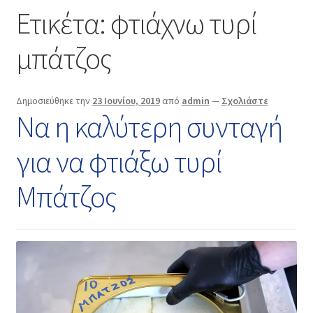
Επικοινωνία
Ετικέτα:
φτιάχνω τυρί
μπάτζος
Δημοσιεύθηκε την
23 Ιουνίου, 2019
από
admin
—
Σχολιάστε
Να η καλύτερη συνταγή
για να φτιάξω τυρί
Μπάτζος