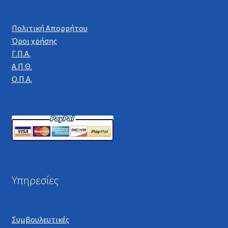
Πολιτική Απορρήτου
Όροι χρήσης
Γ.Π.Α.
Α.Π.Θ.
Ο.Π.Α.
Υπηρεσίες
Συμβουλευτικές