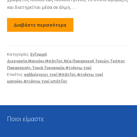
και διατηρείται μέσα σε άλμη.…
Διαβάστε περισσότερα
Κατηγορίες:
Ενζυμική
Διεργασία
,
Μανούρι
,
Μπάτζος
,
Νέα
,
Παρασκευή Τυριών
,
Τρόπος
Παρασκευής
,
Τυριά
,
Τυροκομία
,
Φτιάχνω τυρί
Ετικέτες:
καλλιέργειες τυρί Μπάτζος
,
φτιάχνω τυρί
μανούρι
,
φτιάχνω τυρί μπάτζος
Ποιοι είμαστε