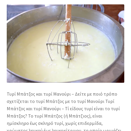
Τυρί Μπάτζος και τυρί Μανούρι – Δείτε με ποιό τρόπο
σχετίζεται το τυρί Μπάτζος με το τυρί Μανούρι Τυρί
Μπάτζος και τυρί Μανούρι – Τί είδους τυρί είναι το τυρί
Μπάτζος? Το τυρί Μπάτζος (ή Μπάτζιος), είναι
ημίσκληρο έως σκληρό τυρί, χωρίς επιδερμίδα,
χρώματος λευκού έως λευκοκίτρινου, το οποίο ωριμάζει,