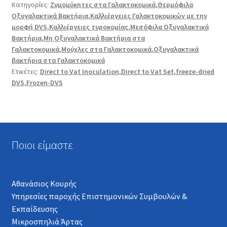
Κατηγορίες:
Ζυμομύκητες στα Γαλακτοκομικά
,
Θερμόφιλα
Οξυγαλακτικά Βακτήρια
,
Καλλιέργειες Γαλακτοκομικών με την
μορφή DVS
,
Καλλιέργειες τυροκομίας
,
Μεσόφιλα Οξυγαλακτικά
Βακτήρια
,
Μη Οξυγαλακτικά Βακτήρια στα
Γαλακτοκομικά
,
Μούχλες στα Γαλακτοκομικά
,
Οξυγαλακτικά
βακτήρια στα Γαλακτοκομικά
Ετικέτες:
Direct to Vat Inoculation
,
Direct to Vat Set
,
freeze-dried
DVS
,
Frozen-DVS
Ποιοι είμαστε
Αθανάσιος Κουρής
Υπηρεσίες παροχής Επιστημονικών Συμβουλών &
Εκπαίδευσης
Μικροσπηλιά Άρτας