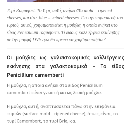
Τυρί Roquefort. Το τυρί, αυτό, ανήκει στα mold – ripened
cheeses, και στα blue – veined cheeses. Για την παρασκευή του
τυριού, αυτού, χρησιμοποιείται η μούχλα, η οποία ανήκει στο
είδος Penicillium roquefortii. Τί είδους καλλιέργεια εκκίνησης
με την μορφή DVS εγώ θα πρέπει να χρησιμοποιήσω?
Οι μούχλες ως γαλακτοκομικές καλλιέργειες
εκκίνησης στα γαλακτοκομικά – Το είδος
Penicillium camemberti
Η μούχλα, η οποία ανήκει στο είδος Penicillium
camemberti είναι γνωστή και ως λευκή μούχλα.
Η μούχλα, αυτή, αναπτύσσεται πάνω στην επιφάνεια
τυριών (surface mold – ripened cheese), όπως, είναι, το
τυρί Camembert, το τυρί Brie, κ.α.