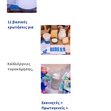
11 βασικές
ερωτήσεις για
τις Καλλιέργειες
Εκκινητές DVS
και DVI
Καλλιέργειες
τυροκόμησης,
καλλιέργειες
εκκίνησης – Τί
θα πρέπει
οπωσδήποτε να
ξέρω?
Εκκινητές =
Πρωτογενείς +