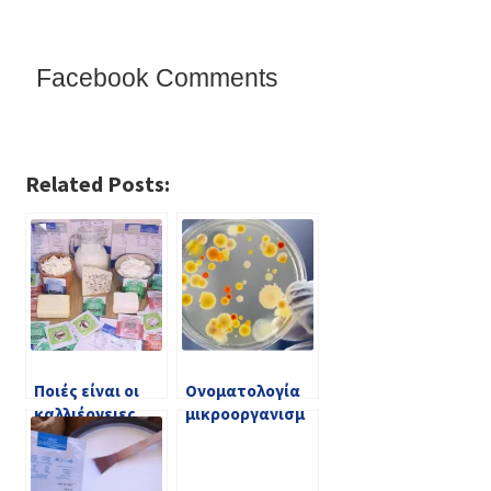
Facebook Comments
Related Posts:
Ποιές είναι οι
Ονοματολογία
καλλιέργειες
μικροοργανισμ
εκκίνησης στα
ών? Μα είναι
γαλακτοκομικά
τόσο εύκολο!
προϊόντα?