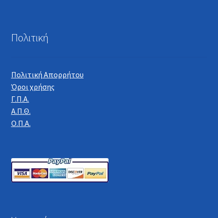
Πολιτική
Πολιτική Απορρήτου
Όροι χρήσης
Γ.Π.Α.
Α.Π.Θ.
Ο.Π.Α.