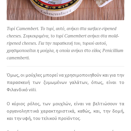
Τυρί Camembert. Το τυρί, αυτό, ανήκει στα surface-ripened
cheeses. Συγκεκριμένα, το τυρί Camembert ανήκει στα mold-
ripened cheeses. Για την παρασκευή του, τυριού αυτού,
χρησιμοποιείται η μούχλα, η οποία ανήκει στο είδος Penicillium
camemberti.
Όμως, οι μούχλες μπορεί να χρησιμοποιηθούν και για την
παρασκευή των ζυμωμένων γαλάτων, όπως, είναι το
Φιλανδικό viili.
Ο κύριος ρόλος, των μουχλών, είναι να βελτιώσουν τα
οργανοληπτικά χαρακτηριστικά, καθώς, και, την δομή,
και την υφή, του τελικού προϊόντος.