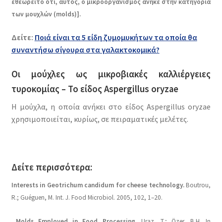
εθεωρείτο ότι, αυτός, ο μικροοργανισμός ανήκε στην κατηγορία
των μουχλών (molds)].
Δείτε:
Ποιά είναι τα 5 είδη ζυμομυκήτων τα οποία θα
συναντήσω σίγουρα στα γαλακτοκομικά?
Οι μούχλες ως μικροβιακές καλλιέργειες
τυροκομίας – Το είδος
Aspergillus oryzae
Η μούχλα, η οποία ανήκει στο είδος Aspergillus oryzae
χρησιμοποιείται, κυρίως, σε πειραματικές μελέτες.
Δείτε περισσότερα:
Interests in Geotrichum candidum for cheese technology.
Boutrou,
R.; Guéguen, M. Int. J. Food Microbiol. 2005, 102, 1–20.
Molds Employed in Food Processing.
Uraz, T.; Özer, B.H. In