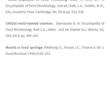
Encyclopedia of Food Microbiology, 2nd ed.; Batt, C.A., Tortello, M.-R.,
Eds.; Academic Press: Cambridge, UK, 2014; pp. 522–528.
CHEESE-mold-ripened varieties.
Desmasures N. In: Encyclopedia of
Food Microbiology. Batt C.A., editor. 2nd ed. Elsevier Inc.; Atlanta, GA,
USA: 2014. pp. 409–415.
Moulds in food spoilage.
Filtenborg O., Frisvad J.C., Thrame U. Int. J.
Food Microbiol. 1996;33:85–102.