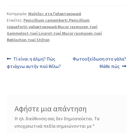
Δευτερογενείς
Κατηγορία:
Μούχλες στα Γαλακτοκομικά
Ετικέτες:
Penicillium camemberti
,
Penicillium
roquefortii
,
γαλακτοκομικά Mucor rasmusen
,
τυρί
Gammelost
,
τυρί Livarot
,
τυρί Mucor rasmusen
,
τυρί
Reblochon
,
τυρί Stilton
Πλοήγηση
Προηγούμενο
Επόμενο
Τί είναι η άλμη? Πώς
Φωτοοξείδωση στο γάλα?
άρθρο:
άρθρο:
φτιάχνω αυτήν πού θέλω?
Μάθε πώς
άρθρων
Αφήστε μια απάντηση
Η ηλ. διεύθυνση σας δεν δημοσιεύεται.
Τα
υποχρεωτικά πεδία σημειώνονται με
*