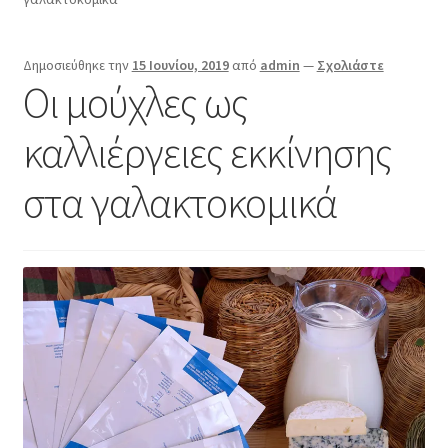
Επικοινωνία
Δημοσιεύθηκε την
15 Ιουνίου, 2019
από
admin
—
Σχολιάστε
Οι μούχλες ως
καλλιέργειες εκκίνησης
στα γαλακτοκομικά